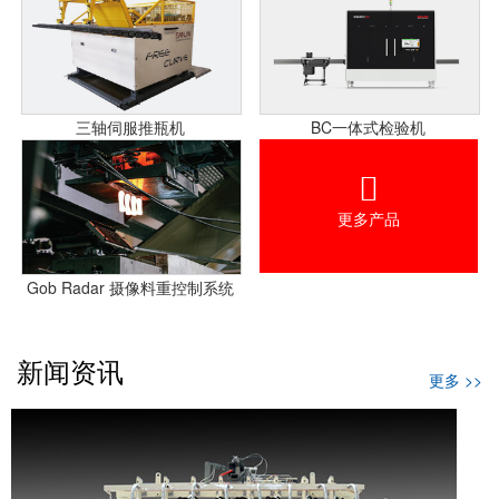
三轴伺服推瓶机
BC一体式检验机
更多产品
Gob Radar 摄像料重控制系统
新闻资讯
更多 >>