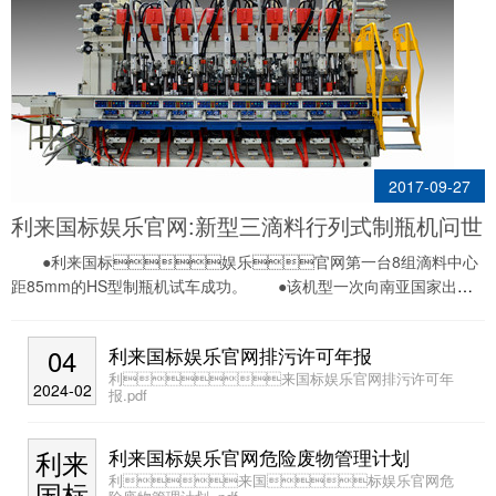
2017-09-27
利来国标娱乐官网:新型三滴料行列式制瓶机问世
●利来国标娱乐官网第一台8组滴料中心
距85mm的HS型制瓶机试车成功。 ●该机型一次向南亚国家出口3
台。 ●该机型有独特的优势，高机速、大批量、耗能低，是玻璃厂
生产小瓶子的理想设备。 ●该机型能满足更大的产品范围，可
利来国标娱乐官网排污许可年报
04
利来国标娱乐官网排污许可年
2024-02
报.pdf
利来国标娱乐官网危险废物管理计划
利来
利来国标娱乐官网危
国标