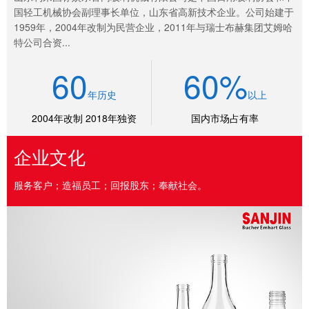
国轻工机械协会副理事长单位，山东省高新技术企业。公司始建于
1959年，2004年改制为民营企业，2011年与瑞士布赫集团艾姆哈
特公司合资...
60
60%
年历史
以上
2004年改制 2018年独资
国内市场占有率
企业文化
服务客户；造福员工；回报股东；奉献社会。